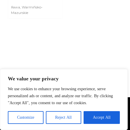
Iława
,
Warmińsko-
Mazurskie
We value your privacy
We use cookies to enhance your browsing experience, serve
personalized ads or content, and analyze our traffic. By clicking
"Accept All", you consent to our use of cookies.
Używamy plików cookie, aby zapewnić najlepszą jakość korzystania
z naszej strony.
Customize
Reject All
Accept All
Akceptuję
Odrzuć
Copyright © 2026 -
HORECA MEDIA
| Fotografia dla
branży HoReCa