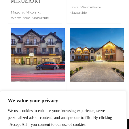
MIKOŁAJKI
Iława
,
Warmińsko-
Mazury
,
Mikołajki
,
Mazurskie
Warmińsko-Mazurskie
FOTOGRAFIA
SESJA ZDJĘCIOWA
PENSJONATU NA
APARTAMENTÓW
We value your privacy
MAZURACH
W MIKOŁAJKACH
We use cookies to enhance your browsing experience, serve
Mazury
,
Mikołajki
,
Mikołajki
,
Warmińsko-
personalized ads or content, and analyze our traffic. By clicking
Warmińsko-Mazurskie
Mazurskie
"Accept All", you consent to our use of cookies.
Używamy plików cookie, aby zapewnić najlepszą jakość korzystania