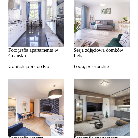
Fotografia apartamentu w
Sesja zdjęciowa domków –
Gdańsku
Łeba
Gdańsk
,
pomorskie
Łeba
,
pomorskie