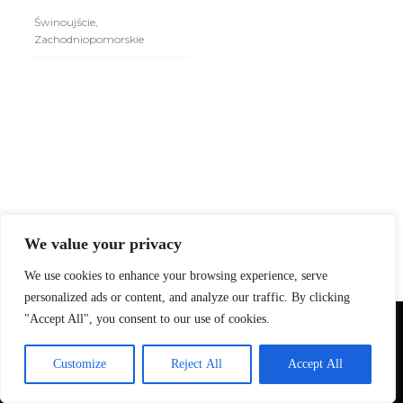
Świnoujście
,
Zachodniopomorskie
We value your privacy
We use cookies to enhance your browsing experience, serve
personalized ads or content, and analyze our traffic. By clicking
"Accept All", you consent to our use of cookies.
Używamy plików cookie, aby zapewnić najlepszą jakość korzystania
z naszej strony.
Customize
Reject All
Accept All
Akceptuję
Odrzuć
Copyright © 2026 -
HORECA MEDIA
| Fotografia dla
branży HoReCa