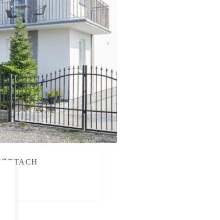
OŻĘTACH