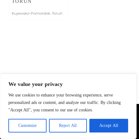
TORUŃ
Kujawsko-Pomorskie
,
Toruń
We value your privacy
We use cookies to enhance your browsing experience, serve
personalized ads or content, and analyze our traffic. By clicking
"Accept All", you consent to our use of cookies.
Używamy plików cookie, aby zapewnić najlepszą jakość korzystania
z naszej strony.
Customize
Reject All
Accept All
Akceptuję
Odrzuć
Copyright © 2026 -
HORECA MEDIA
| Fotografia dla
branży HoReCa