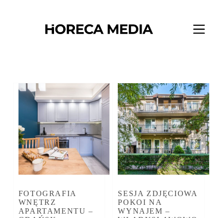
Przejdź
do
treści
FOTOGRAFIA
SESJA ZDJĘCIOWA
WNĘTRZ
POKOI NA
APARTAMENTU –
WYNAJEM –