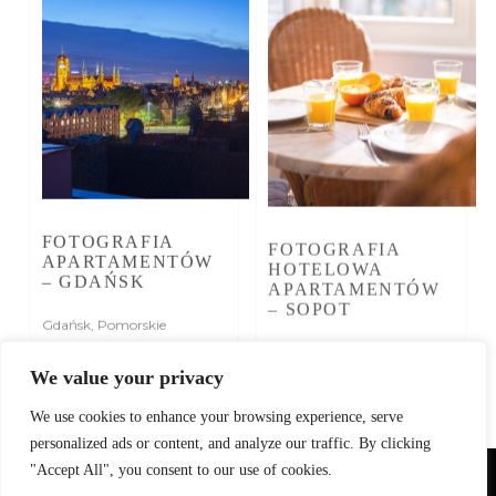
FOTOGRAFIA
FOTOGRAFIA
APARTAMENTÓW
HOTELOWA
– GDAŃSK
APARTAMENTÓW
– SOPOT
Gdańsk
,
Pomorskie
Pomorskie
,
Sopot
We value your privacy
We use cookies to enhance your browsing experience, serve
personalized ads or content, and analyze our traffic. By clicking
POPRZEDNIE
NASTĘPNY
"Accept All", you consent to our use of cookies.
Używamy plików cookie, aby zapewnić najlepszą jakość korzystania