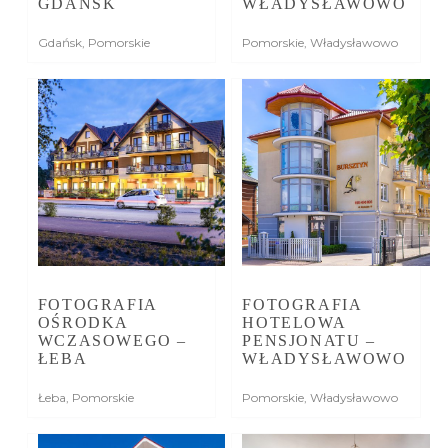
GDAŃSK
WŁADYSŁAWOWO
Gdańsk
,
Pomorskie
Pomorskie
,
Władysławowo
FOTOGRAFIA
FOTOGRAFIA
OŚRODKA
HOTELOWA
WCZASOWEGO –
PENSJONATU –
ŁEBA
WŁADYSŁAWOWO
Łeba
,
Pomorskie
Pomorskie
,
Władysławowo