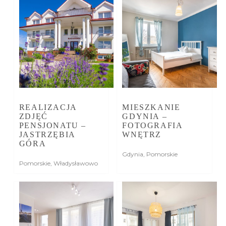
REALIZACJA
MIESZKANIE
ZDJĘĆ
GDYNIA –
PENSJONATU –
FOTOGRAFIA
JASTRZĘBIA
WNĘTRZ
GÓRA
Gdynia
,
Pomorskie
Pomorskie
,
Władysławowo