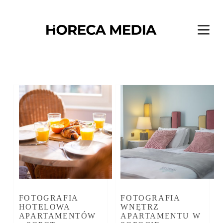
Przejdź
do
treści
FOTOGRAFIA
FOTOGRAFIA
HOTELOWA
WNĘTRZ
APARTAMENTÓW
APARTAMENTU W