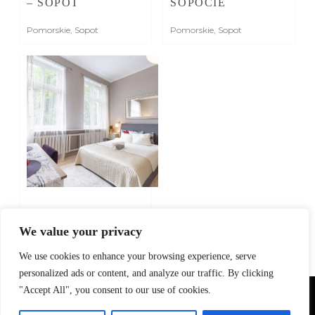
– SOPOT
SOPOCIE
Pomorskie
,
Sopot
Pomorskie
,
Sopot
SESJA ZDJĘCIOWA
TRZECH
We value your privacy
MIESZKAŃ W
SOPOCIE
We use cookies to enhance your browsing experience, serve
personalized ads or content, and analyze our traffic. By clicking
Pomorskie
,
Sopot
"Accept All", you consent to our use of cookies.
Używamy plików cookie, aby zapewnić najlepszą jakość korzystania
z naszej strony.