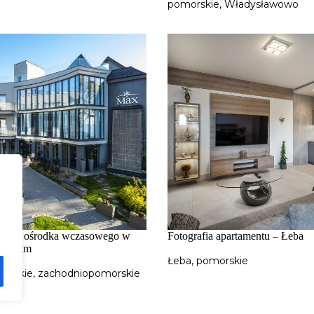
pomorskie
,
Władysławowo
ęciowa ośrodka wczasowego w
Fotografia apartamentu – Łeba
Morskim
Łeba
,
pomorskie
Morskie
,
zachodniopomorskie