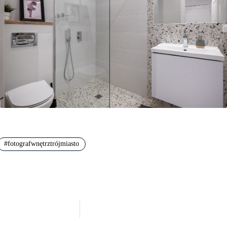
#
fotografwnętrztrójmiasto