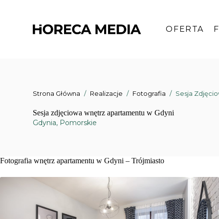
Przejdź
do
treści
OFERTA
Strona Główna
/
Realizacje
/
Fotografia
/
Sesja Zdjęci
Sesja zdjęciowa wnętrz apartamentu w Gdyni
Gdynia
,
Pomorskie
Fotografia wnętrz apartamentu w Gdyni – Trójmiasto