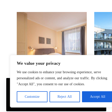
We value your privacy
We use cookies to enhance your browsing experience, serve
personalized ads or content, and analyze our traffic. By clicking
Sesja zdjęciowa Pensjonatu w Łebie
Sesja zdj
"Accept All", you consent to our use of cookies.
Używamy plików cookie, aby zapewnić najlepszą jakość
Ustroniu 
Łeba
,
pomorskie
korzystania z naszej strony.
Customize
Reject All
Accept All
Ustronie 
Akceptuję
Odrzuć