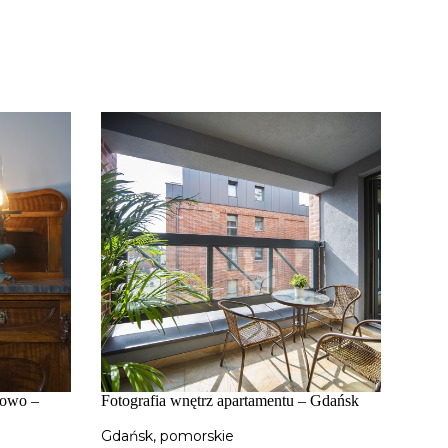
wowo –
Fotografia wnętrz apartamentu – Gdańsk
Gdańsk
,
pomorskie